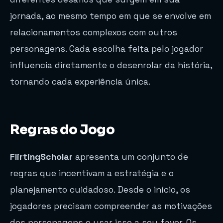
jornada, ao mesmo tempo em que se envolve em
relacionamentos complexos com outros
personagens. Cada escolha feita pelo jogador
influencia diretamente o desenrolar da história,
tornando cada experiência única.
Regras do Jogo
FlirtingScholar
apresenta um conjunto de
regras que incentivam a estratégia e o
planejamento cuidadoso. Desde o início, os
jogadores precisam compreender as motivações
dos personagens e usar isso a seu favor. Os