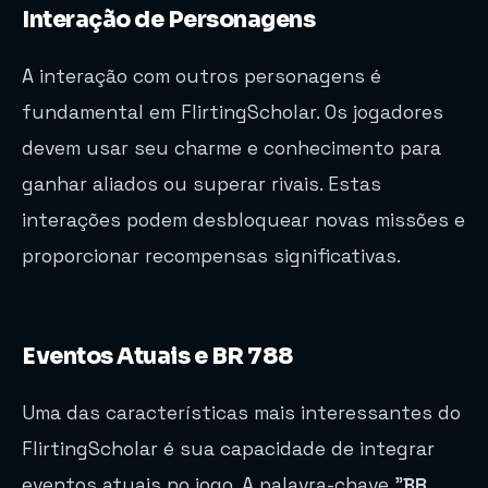
Interação de Personagens
A interação com outros personagens é
fundamental em FlirtingScholar. Os jogadores
devem usar seu charme e conhecimento para
ganhar aliados ou superar rivais. Estas
interações podem desbloquear novas missões e
proporcionar recompensas significativas.
Eventos Atuais e BR 788
Uma das características mais interessantes do
FlirtingScholar é sua capacidade de integrar
eventos atuais no jogo. A palavra-chave "
BR