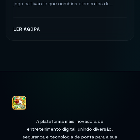
jogo cativante que combina elementos de
estratégia e gastronomia, enquanto incorpora a
onda da cultura BR 788.
LER AGORA
A plataforma mais inovadora de
entretenimento digital, unindo diversão,
segurança e tecnologia de ponta para a sua