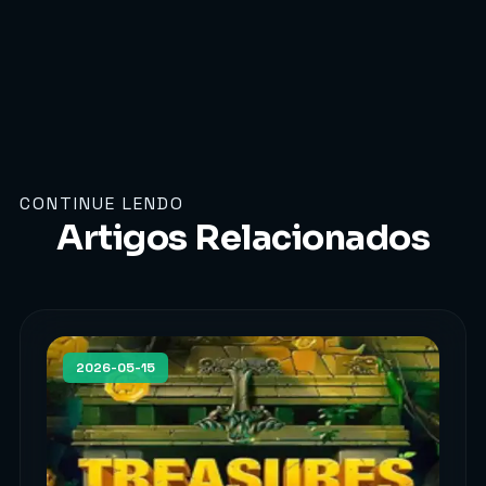
CONTINUE LENDO
Artigos Relacionados
2026-05-15