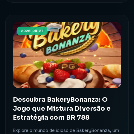
2026-05-27
Descubra BakeryBonanza: O
Jogo que Mistura Diversão e
Estratégia com BR 788
Explore o mundo delicioso de BakeryBonanza, um