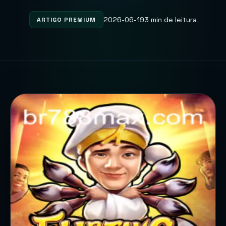
2026-06-19
3 min de leitura
ARTIGO PREMIUM