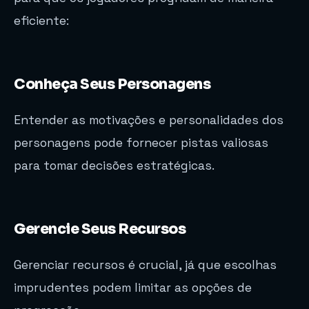
eficiente:
Conheça Seus Personagens
Entender as motivações e personalidades dos
personagens pode fornecer pistas valiosas
para tomar decisões estratégicas.
Gerencie Seus Recursos
Gerenciar recursos é crucial, já que escolhas
imprudentes podem limitar as opções de