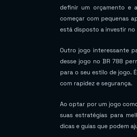
definir um orçamento e a
começar com pequenas apo
está disposto a investir no 
Outro jogo interessante p
desse jogo no BR 788 perm
para o seu estilo de jogo. 
com rapidez e segurança.
Ao optar por um jogo como 
suas estratégias para me
dicas e guias que podem aj