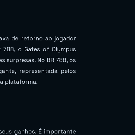
axa de retorno ao jogador
R 788, o Gates of Olympus
s surpresas. No BR 788, os
gante, representada pelos
da plataforma.
 seus ganhos. É importante