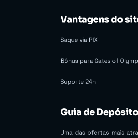
Vantagens do sit
Saque via PIX
Bônus para Gates of Olymp
Suporte 24h
Guia de Depósito
Uma das ofertas mais atra