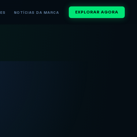
EXPLORAR AGORA
RES
NOTÍCIAS DA MARCA
es