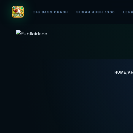
BIG BASS CRASH
SUGAR RUSH 1000
LEP
HOME
/
A
Descubr
Ma