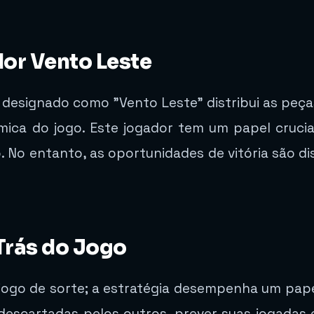
or Vento Leste
or designado como "Vento Leste" distribui as peç
âmica do jogo. Este jogador tem um papel crucial
o. No entanto, as oportunidades de vitória são d
 Trás do Jogo
ogo de sorte; a estratégia desempenha um papel
descartadas pelos outros, prever suas jogadas e