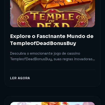
Explore o Fascinante Mundo de
TempleofDeadBonusBuy
Descubra o emocionante jogo de cassino
TempleofDeadBonusBuy, suas regras inovadoras
e como ele está capturando a atenção dos
jogadores.
LER AGORA