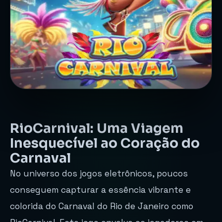
RioCarnival: Uma Viagem
Inesquecível ao Coração do
Carnaval
No universo dos jogos eletrônicos, poucos
conseguem capturar a essência vibrante e
colorida do Carnaval do Rio de Janeiro como