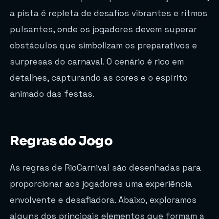
a pista é repleta de desafios vibrantes e ritmos
pulsantes, onde os jogadores devem superar
obstáculos que simbolizam os preparativos e
surpresas do carnaval. O cenário é rico em
detalhes, capturando as cores e o espírito
animado das festas.
Regras do Jogo
As regras de RioCarnival são desenhadas para
proporcionar aos jogadores uma experiência
envolvente e desafiadora. Abaixo, exploramos
alguns dos principais elementos que formam a