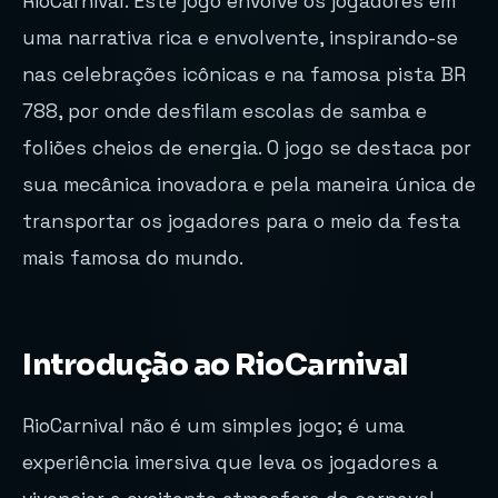
RioCarnival. Este jogo envolve os jogadores em
uma narrativa rica e envolvente, inspirando-se
nas celebrações icônicas e na famosa pista BR
788, por onde desfilam escolas de samba e
foliões cheios de energia. O jogo se destaca por
sua mecânica inovadora e pela maneira única de
transportar os jogadores para o meio da festa
mais famosa do mundo.
Introdução ao RioCarnival
RioCarnival não é um simples jogo; é uma
experiência imersiva que leva os jogadores a