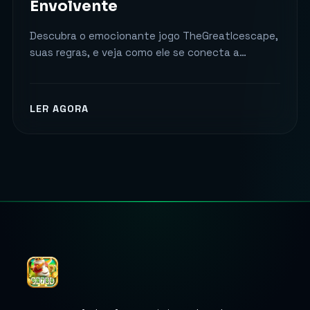
Envolvente
Descubra o emocionante jogo TheGreatIcescape,
suas regras, e veja como ele se conecta a
acontecimentos atuais.
LER AGORA