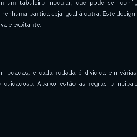
m um tabuleiro modular, que pode ser confi
 nenhuma partida seja igual à outra. Este design
va e excitante.
m rodadas, e cada rodada é dividida em várias
o cuidadoso. Abaixo estão as regras principa