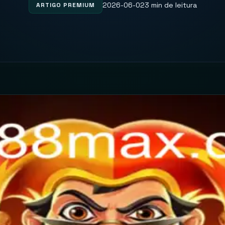
2026-06-02
3 min de leitura
ARTIGO PREMIUM