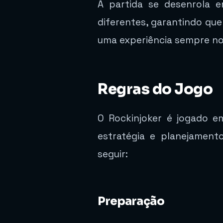
A partida se desenrola e
diferentes, garantindo que
uma experiência sempre no
Regras do Jogo
O Rockinjoker é jogado e
estratégia e planejament
seguir:
Preparação