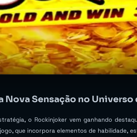
a Nova Sensação no Universo 
tratégia, o Rockinjoker vem ganhando destaqu
e jogo, que incorpora elementos de habilidade, e