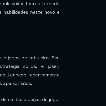
 Rockinjoker tem se tornado
e habilidades neste novo e
 e jogos de tabuleiro. Seu
ratégia sólida, e joker,
rece. Lançado recentemente
s apaixonados.
 de cartas e peças de jogo.