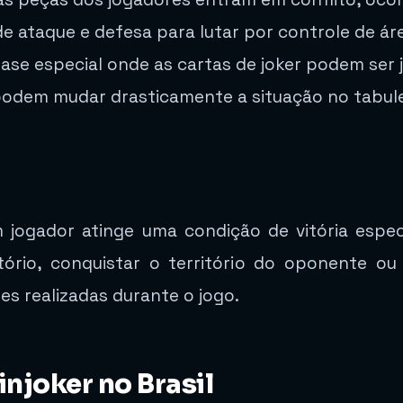
e ataque e defesa para lutar por controle de áre
ase especial onde as cartas de joker podem ser 
podem mudar drasticamente a situação no tabule
 jogador atinge uma condição de vitória espec
itório, conquistar o território do oponente o
es realizadas durante o jogo.
njoker no Brasil