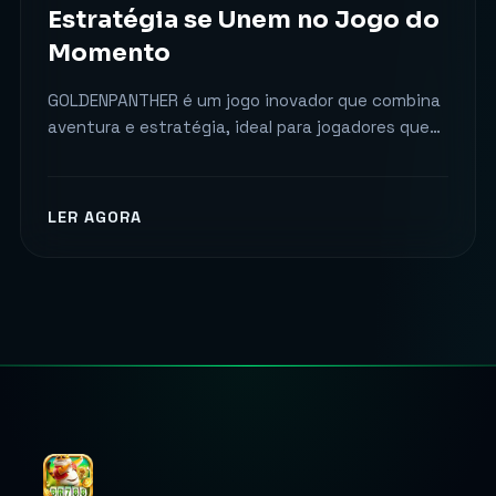
Estratégia se Unem no Jogo do
Momento
GOLDENPANTHER é um jogo inovador que combina
aventura e estratégia, ideal para jogadores que
buscam emoção e desafio. Conheça mais sobre
sua mecânica, história envolvente e regras.
LER AGORA