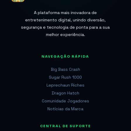
A plataforma mais inovadora de
entretenimento digital, unindo diversão,
segurança e tecnologia de ponta para a sua
melhor experiência.
NAVEGAÇÃO RÁPIDA
Big Bass Crash
Sugar Rush 1000
Leprechaun Riches
Dragon Hatch
Comunidade Jogadores
Notícias da Marca
CENTRAL DE SUPORTE