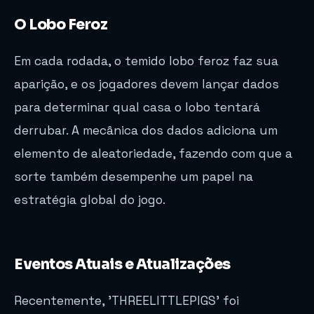
O Lobo Feroz
Em cada rodada, o temido lobo feroz faz sua
aparição, e os jogadores devem lançar dados
para determinar qual casa o lobo tentará
derrubar. A mecânica dos dados adiciona um
elemento de aleatoriedade, fazendo com que a
sorte também desempenhe um papel na
estratégia global do jogo.
Eventos Atuais e Atualizações
Recentemente, 'THREELITTLEPIGS' foi