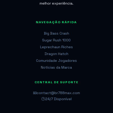
melhor experiência.
NAVEGAÇÃO RÁPIDA
Big Bass Crash
Sugar Rush 1000
Leprechaun Riches
Dragon Hatch
Comunidade Jogadores
Notícias da Marca
CENTRAL DE SUPORTE
📧
contact@br788max.com
🕒
24/7 Disponível