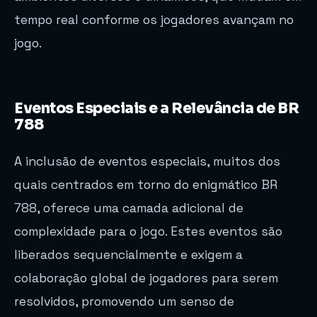
tempo real conforme os jogadores avançam no
jogo.
Eventos Especiais e a Relevância de BR
788
A inclusão de eventos especiais, muitos dos
quais centrados em torno do enigmático BR
788, oferece uma camada adicional de
complexidade para o jogo. Estes eventos são
liberados sequencialmente e exigem a
colaboração global de jogadores para serem
resolvidos, promovendo um senso de