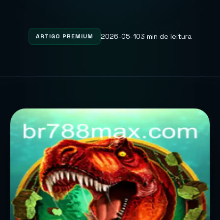
Conquistando o Planeta
2026-05-10
3 min de leitura
ARTIGO PREMIUM