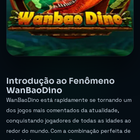
Introdução ao Fenômeno
WanBaoDino
WanBaoDino está rapidamente se tornando um
dos jogos mais comentados da atualidade,
conquistando jogadores de todas as idades ao
redor do mundo. Com a combinação perfeita de