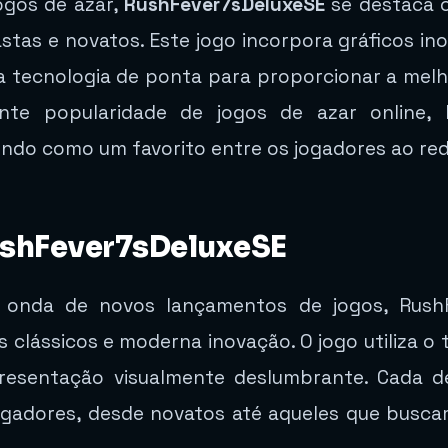
ogos de azar,
RushFever7sDeluxeSE
se destaca 
tas e novatos. Este jogo incorpora gráficos in
a tecnologia de ponta para proporcionar a melho
nte popularidade de jogos de azar online, 
ndo como um favorito entre os jogadores ao re
ushFever7sDeluxeSE
onda de novos lançamentos de jogos, RushF
clássicos e moderna inovação. O jogo utiliza o 
resentação visualmente deslumbrante. Cada d
jogadores, desde novatos até aqueles que buscam