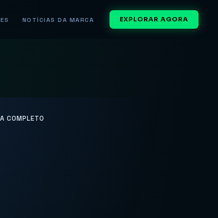
EXPLORAR AGORA
RES
NOTÍCIAS DA MARCA
IA COMPLETO
o de
Um Guia