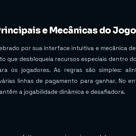
Principais e Mecânicas do Jogo
brado por sua interface intuitiva e mecânica de 
to que desbloqueia recursos especiais dentro d
para os jogadores. As regras são simples: ali
árias linhas de pagamento para ganhar. No ent
ntêm a jogabilidade dinâmica e desafiadora.