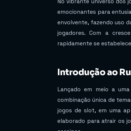
No vibrante universo dos j
emocionantes para entusias
envolvente, fazendo uso d
jogadores. Com a cresce
rapidamente se estabelece
Introdução ao R
Lançado em meio a uma 
combinação única de temas 
jogos de slot, em uma ap
elaborado para atrair os 