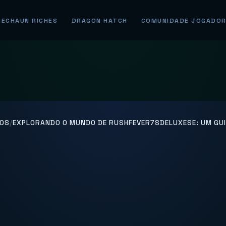
RECHAUN RICHES
DRAGON HATCH
COMUNIDADE JOGADO
GOS
/
EXPLORANDO O MUNDO DE RUSHFEVER7SDELUXESE: UM GU
lorando o Mund
ver7sDeluxeSE: 
Completo