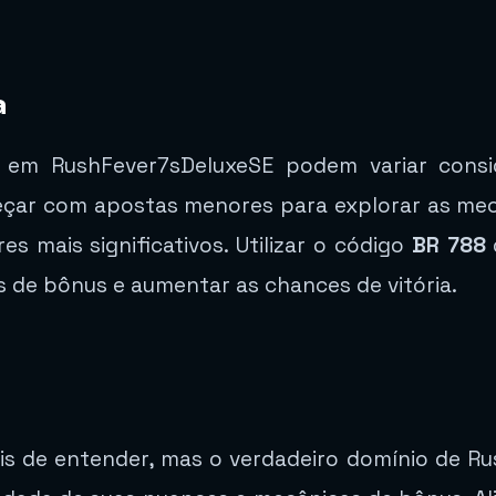
a
a em RushFever7sDeluxeSE podem variar consi
çar com apostas menores para explorar as mecâ
 mais significativos. Utilizar o código
BR 788
 de bônus e aumentar as chances de vitória.
eis de entender, mas o verdadeiro domínio de R