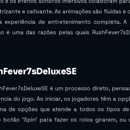
ção e os efeitos sonoros imersivos colaboram par
izante e cativante. As animações são fluidas e 
 experiência de entretenimento completa. A
ogo é uma das razões pelas quais RushFever7s
hFever7sDeluxeSE
shFever7sDeluxeSE é um processo direto, pensad
ncia do jogo. Ao iniciar, os jogadores têm a opç
a de opções que atende a todos os tipos de 
botão 'Spin' para fazer os rolos girarem, ou u