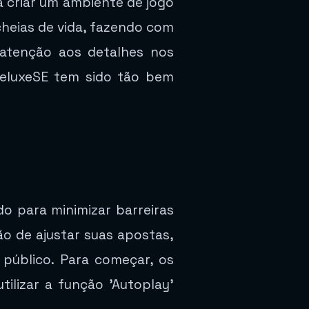
a criar um ambiente de jogo
cheias de vida, fazendo com
 atenção aos detalhes nos
DeluxeSE tem sido tão bem
o para minimizar barreiras
ão de ajustar suas apostas,
público. Para começar, os
tilizar a função 'Autoplay'